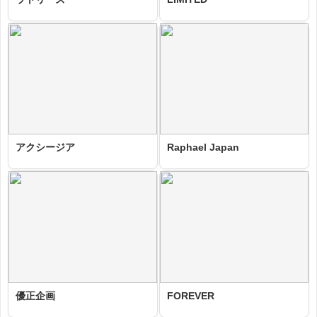
2025-09-18 15:24:16=>202509070113
2025-09-18 15:22:25=>202509070118
アクシージア
Raphael Japan
2025-09-18 15:19:37=>202509070119
2025-09-18 15:15:40=>202509070124
優正企画
FOREVER
2025-09-18 15:13:39=>202509070121
2025-09-18 15:11:48=>202509070120