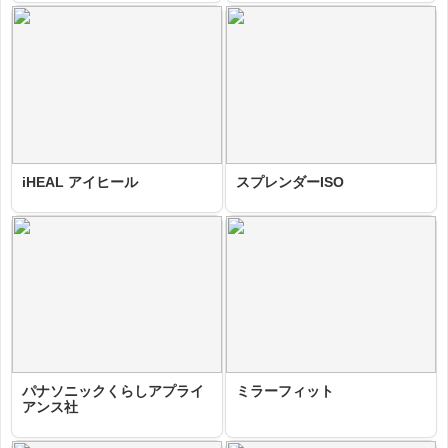
iHEAL アイヒール
スプレンダーISO
2025-09-18 12:14:13=>202509070003
2025-09-18 12:13:53=>202509070070
パナソニックくらしアプライ
ミラーフィット
アンス社
2025-09-18 12:10:18=>202509070004
2025-09-18 12:12:12=>202509070002