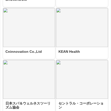
2025-09-18 13:40:52=>202509070071
Cninnovation Co.,Ltd
KEAN Health
2025-09-18 13:33:43=>202509070061
2025-09-18 13:31:39=>202509070079
日本スパ＆ウェルネスツーリ
セントラル・コーポレーショ
ズム協会
ン
2025-09-18 13:29:05=>202509070081
2025-09-18 13:28:36=>202509070069