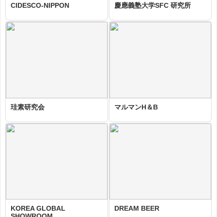
CIDESCO-NIPPON
慶應義塾大学SFC 研究所
2025-09-18 13:45:38=>202509070100
2025-09-18 13:43:51=>202509070001
珪素研究会
マルマンH＆B
2025-09-18 13:43:37=>202509070097
2025-09-18 13:41:30=>202509070035
KOREA GLOBAL
DREAM BEER
SHOWROOM
2025-09-18 13:35:11=>202509070062