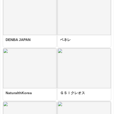
DENBA JAPAN
ベネレ
2025-09-18 11:58:31=>202509070057
2025-09-18 11:56:17=>202509070059
NaturalthKorea
ＧＳＩクレオス
2025-09-18 11:55:13=>202509070046
2025-09-18 11:52:25=>202509070060