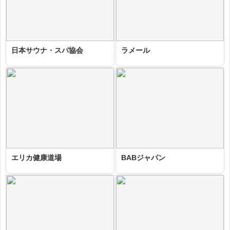
日本サウナ・スパ協会
ラメール
2025-09-18 11:38:27=>202509070076
2025-09-18 11:36:01=>202509070074
エリカ健康道場
BABジャパン
2025-09-18 11:31:41=>202509070075
2025-09-18 11:28:00=>202509070073