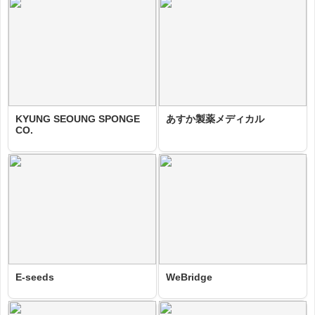
KYUNG SEOUNG SPONGE
あすか製薬メディカル
CO.
2025-09-18 12:03:23=>202509070037
2025-09-18 12:05:39=>202509070033
E-seeds
WeBridge
2025-09-18 12:01:31=>202509070036
2025-09-18 11:59:58=>202509070027