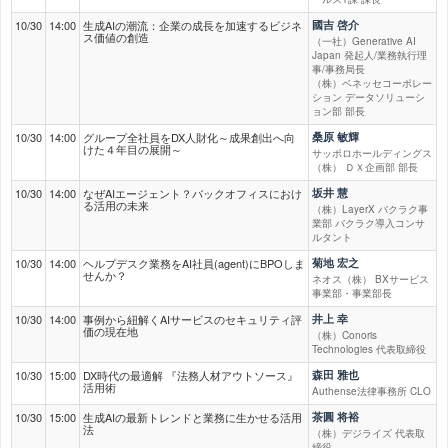
10/30
14:00
生成AIの潮流：企業の成長を加速するビジネ
國吉 啓介
ス価値の創造
（一社）Generative AI
Japan 発起人/業務執行理
事/事務局長
（株）ベネッセコーポレー
ション データソリューシ
ョン部 部長
10/30
14:00
グループ全社員をDX人財化～成果創出へ向
桑原 敏輝
けた４年目の展開～
サッポロホールディングス
（株） ＤＸ企画部 部長
10/30
14:00
なぜAIエージェント？バックオフィスにおけ
坂井 慧
る活用の未来
（株）LayerX バクラク事
業部 バクラク導入コンサ
ルタント
10/30
14:00
ヘルプデスク業務をAI社員(agent)にBPOしま
菊地 宏之
せんか？
ネオス（株） BXサービス
事業部・事業部長
10/30
14:00
事例から紐解くAIサービスのセキュリティ評
井上 幸
価の現在地
（株）Conoris
Technologies 代表取締役
10/30
15:00
DX時代の最適解 『法務人材アウトソース』
森田 雅也
活用術
Authense法律事務所 CLO
10/30
15:00
生成AIの最新トレンドと業務に生かせる活用
茶圓 将裕
法
（株）デジライズ 代表取
締役