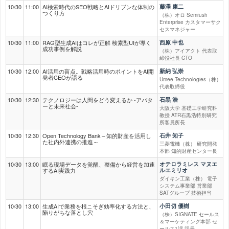
10/30
11:00
AI検索時代のSEO戦略とAIドリブンな体制の
藤澤 康二
つくり方
（株）オロ Semrush
Enterprise カスタマーサク
セスマネジャー
10/30
11:00
RAG型生成AIはコレが正解 検索型UIが導く
西原 中也
成功事例を解説
（株）アイアクト 代表取
締役社長 CTO
10/30
12:00
AI活用の盲点。戦略活用時のポイントをAI開
新納 弘崇
発者CEOが語る
Umee Technologies（株）
代表取締役
10/30
12:30
テクノロジーは人間をどう変えるか -アバタ
石黒 浩
ーと未来社会-
大阪大学 基礎工学研究科
教授 ATR石黒浩特別研究
所客員所長
10/30
12:30
Open Technology Bank～知的財産を活用し
石井 知子
た社内外連携の推進～
三菱電機（株） 研究開発
本部 知的財産センター長
10/30
13:00
眠る現場データを覚醒、整備から経営を加速
オテロラミレス マヌエ
するAI実践力
ルエミリオ
ダイキン工業（株） 電子
システム事業部 営業部
SATグループ 技術担当
10/30
13:00
生成AIで業務を根こそぎ効率化する方法と、
小田切 優樹
陥りがちな落とし穴
（株）SIGNATE セールス
＆マーケティング本部 セ
ールス1課 課長