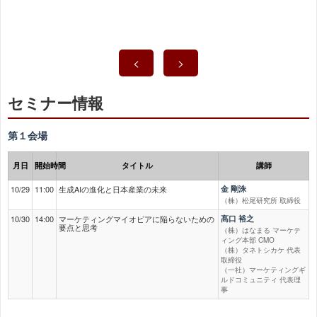
<
>
セミナー情報
第１会場
月日
開始時間
タイトル
講師
10/29
11:00
生成AIの進化と日本産業の未来
金 剛洙
（株）松尾研究所 取締役
10/30
14:00
マーケティングマイオピアに陥らないための
髙口 裕之
要点と思考
（株）はなまる マーケテ
ィング本部 CMO
（株）タネトシカケ 代表
取締役
（一社）マーケティングギ
ルドコミュニティ 代表理
事