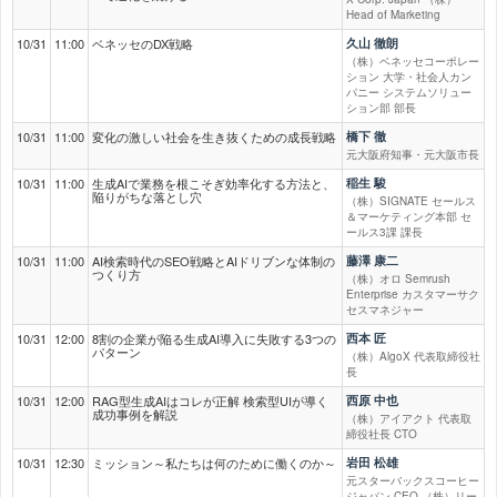
Head of Marketing
10/31
11:00
ベネッセのDX戦略
久山 徹朗
（株）ベネッセコーポレー
ション 大学・社会人カン
パニー システムソリュー
ション部 部長
10/31
11:00
変化の激しい社会を生き抜くための成長戦略
橋下 徹
元大阪府知事・元大阪市長
10/31
11:00
生成AIで業務を根こそぎ効率化する方法と、
稲生 駿
陥りがちな落とし穴
（株）SIGNATE セールス
＆マーケティング本部 セ
ールス3課 課長
10/31
11:00
AI検索時代のSEO戦略とAIドリブンな体制の
藤澤 康二
つくり方
（株）オロ Semrush
Enterprise カスタマーサク
セスマネジャー
10/31
12:00
8割の企業が陥る生成AI導入に失敗する3つの
西本 匠
パターン
（株）AlgoX 代表取締役社
長
10/31
12:00
RAG型生成AIはコレが正解 検索型UIが導く
西原 中也
成功事例を解説
（株）アイアクト 代表取
締役社長 CTO
10/31
12:30
ミッション～私たちは何のために働くのか～
岩田 松雄
元スターバックスコーヒー
ジャパン CEO （株）リー