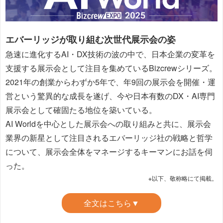
エバーリッジが取り組む次世代展示会の姿
急速に進化するAI・DX技術の波の中で、日本企業の変革を
支援する展示会として注目を集めているBizcrewシリーズ。
2021年の創業からわずか5年で、年9回の展示会を開催・運
営という驚異的な成長を遂げ、今や日本有数のDX・AI専門
展示会として確固たる地位を築いている。
AI Worldを中心とした展示会への取り組みと共に、展示会
業界の新星として注目されるエバーリッジ社の戦略と哲学
について、展示会全体をマネージするキーマンにお話を伺
った。
※以下、敬称略にて掲載。
全文はこちら▼