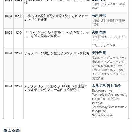
法
（株）デジライズ 代表取
締役
10/31
16:00
【情シス必見】0円で実現！消し忘れアカウ
竹内 玲那
ント見える化術
（株）SHIFT 戦略営業統
括部
10/31
9:30
「プレイヤーから指導者へ」～人を育て、チ
高橋 由伸
ームを導く視点の変化～
読売新聞スポーツアドバイ
ザー
フリーアナウンサー
10/31
9:30
ディズニーの魔法を生むブランディング戦略
安孫子 薫
元東京ディズニーリゾート
元東京ディズニーランド・
シー運営部長 元キッザニ
ア東京 副総支配人 （株）
チャックスファミリー 代
表取締役
10/31
9:30
AIテクノロジーで進めるDX戦略 ～富士通コ
水谷 広巳 西山 直希
ンサルティングファームが描く展望～
Ridgelinez（株）
Technology Architecture＆
Integration 執行役員
Partner
Technology Architecture＆
Integration
SeniorManager
第４会場