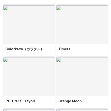
2025-10-29 14:04:23=>202510060109
2025-10-29 13:48:53=>202510060017
Colorkrew（カラクル）
Timers
2025-10-29 13:40:05=>202510060107
2025-10-29 11:56:40=>202510060086
PR TIMES_Tayori
Orange Moon
2025-10-29 11:19:46=>202510060092
2025-10-29 11:15:08=>202510060096