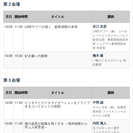
第２会場
月日
開始時間
タイトル
講師
10/29
11:00
LINEヤフーが描く、顧客体験の未来
谷口 友彦
LINEヤフー（株） コーポ
レートビジネスカンパニー
経営企画・事業開発統括本
部 ミニアプリ事業開発本
部 本部長
10/29
15:30
好き嫌いの復権
楠木 建
一橋ビジネススクール 特
任教授
第３会場
月日
開始時間
タイトル
講師
10/29
11:00
ビジネスとデジタライゼーションをドライブ
中岡 誠
するコパイロットの役割
ネスレ日本（株） 財務管
理本部 ファイナンシャル
サービス部長
10/30
11:00
個の成長が組織を強くする ～海外経験から
内田 篤人
学ぶ人材育成～
元プロサッカー選手
フリーアナウンサー