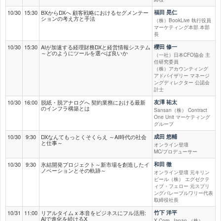
10/30
15:30
BXからDXへ 顧客戦略におけるセグメンテー
福田 晃仁
ションの考え方と手法
（株）BookLive 執行役員
マーケティング本部 本部
長
10/30
15:30
AIが加速する経理財務DXと経営情報システム
櫻田 修一
～どのようにツールを選べば良いか
（一社）日本CFO協会 主
任研究委員
（株）アカウンティング
アドバイザリー マネージ
ングディレクター 公認会
計士
10/30
16:00
脱紙・脱アナログへ 契約業務における最新
友澤 祐太
のインフラ構築とは
Sansan（株） Contract
One Unit マーケティング
グループ
10/30
9:30
DXなんてもっとくそくらえ ～AI時代の社会
成田 悠輔
と仕事～
オンライン登壇
MC/プロデューサー
10/30
9:30
氷結開発プロジェクト～新市場を創造したイ
和田 徹
ノベーションとその軌跡～
オンライン登壇 元キリン
ビール（株） エグゼクテ
ィブ・フェロー 元スプリ
ングバレーブルワリー代表
取締役社長
10/31
11:00
リアルタイム x 本音をビジネスにフル活用:
竹下 洋平
AIで進化を続けるX
X Corp. Japan （株）