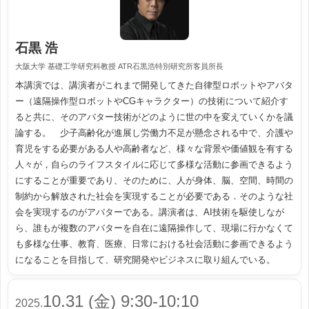
石黒 浩
大阪大学 基礎工学研究科教授 ATR石黒浩特別研究所客員所長
本講演では、講演者がこれまで開発してきた自律型ロボットやアバタ
ー（遠隔操作型ロボットやCGキャラクター）の技術について紹介す
ると共に、そのアバター技術がどのように世の中を変えていくかを議
論する。 少子高齢化が進展し労働力不足が懸念される中で、介護や
育児をする必要がある人や高齢者など、様々な背景や価値観を有する
人々が，自らのライフスタイルに応じて多様な活動に参画できるよう
にすることが重要であり、そのために、人が身体、脳、空間、時間の
制約から解放された社会を実現することが必要である．そのような社
会を実現するのがアバターである。講演者は、AI技術を駆使しなが
ら、誰もが複数のアバターを自在に遠隔操作して、現場に行かなくて
も多様な仕事、教育、医療、日常における社会活動に参画できるよう
になることを目指して、研究開発やビジネスに取り組んでいる。
10.31 (金) 9:30-10:10
2025.