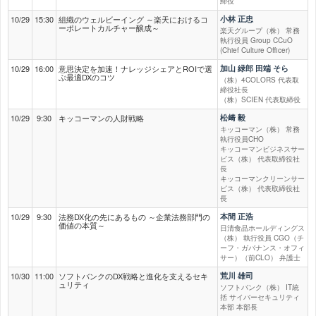
締役
10/29
15:30
組織のウェルビーイング ～楽天におけるコ
小林 正忠
ーポレートカルチャー醸成～
楽天グループ（株） 常務
執行役員 Group CCuO
(Chief Culture Officer)
10/29
16:00
意思決定を加速！ナレッジシェアとROIで選
加山 緑郎 田端 そら
ぶ最適DXのコツ
（株）4COLORS 代表取
締役社長
（株）SCIEN 代表取締役
10/29
9:30
キッコーマンの人財戦略
松﨑 毅
キッコーマン（株） 常務
執行役員CHO
キッコーマンビジネスサー
ビス（株） 代表取締役社
長
キッコーマンクリーンサー
ビス（株） 代表取締役社
長
10/29
9:30
法務DX化の先にあるもの ～企業法務部門の
本間 正浩
価値の本質～
日清食品ホールディングス
（株） 執行役員 CGO（チ
ーフ・ガバナンス・オフィ
サー）（前CLO） 弁護士
10/30
11:00
ソフトバンクのDX戦略と進化を支えるセキ
荒川 雄司
ュリティ
ソフトバンク（株） IT統
括 サイバーセキュリティ
本部 本部長