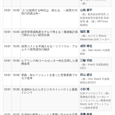
（株）
10/31
14:00
“人”が採用する時代は、終わる。～採用力10
山根 康平
倍の武器はAI～
（株）船井総合研究所 人
的資本経営支援本部 副本
部長 兼 （株）HR Force
取締役
10/31
14:00
経営管理成熟度モデルで考える！業績集計係
福田 麗
で終わらない経営企画
（株）ログラス Brand
Awareness Unit リーダー
10/31
15:00
採用コストを半減させる！リファラル・アル
成田 靖也
ムナイ採用成功の秘訣
（株）Take Action 代表取
締役
10/31
15:00
ヒアリングAI/コールセンターAIを活用した業
三輪 功祐
務改革
（株）InterX 代表取締役
CEO
10/31
15:00
実践：AIエージェントを使った営業業務プロ
田山 凌汰
セス改革
（株）One StepS 代表取
締役社長CEO
10/31
15:30
生成AIがもたらすビジネスインパクトと最新
小杉 靖
トレンド
日本マイクロソフト（株）
業務執行役員 コーポレー
トソリューション事業本部
Azure ＆AI プラットフォ
ーム統括本部長
10/31
16:00
生成AIの最新トレンドと業務に生かせる活用
茶圓 将裕