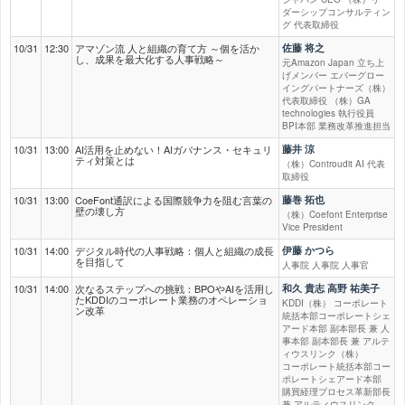
ダーシップコンサルティン
グ 代表取締役
10/31
12:30
アマゾン流 人と組織の育て方 ～個を活か
佐藤 将之
し、成果を最大化する人事戦略～
元Amazon Japan 立ち上
げメンバー エバーグロー
イングパートナーズ（株）
代表取締役 （株）GA
technologies 執行役員
BPI本部 業務改革推進担当
10/31
13:00
AI活用を止めない！AIガバナンス・セキュリ
藤井 涼
ティ対策とは
（株）Controudit AI 代表
取締役
10/31
13:00
CoeFont通訳による国際競争力を阻む言葉の
藤巻 拓也
壁の壊し方
（株）Coefont Enterprise
Vice President
10/31
14:00
デジタル時代の人事戦略：個人と組織の成長
伊藤 かつら
を目指して
人事院 人事院 人事官
10/31
14:00
次なるステップへの挑戦：BPOやAIを活用し
和久 貴志 高野 祐美子
たKDDIのコーポレート業務のオペレーショ
KDDI（株） コーポレート
ン改革
統括本部コーポレートシェ
アード本部 副本部長 兼 人
事本部 副本部長 兼 アルテ
ィウスリンク（株）
コーポレート統括本部コー
ポレートシェアード本部
購買経理プロセス革新部長
兼 アルティウスリンク