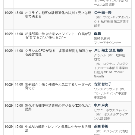
＆マーケティング本部 セ
ールス2課 課長
10/29
13:00
オフライン顧客体験最適化の法則：売上は現
仁平 顕一郎
場で決まる
（株）フロンティアダイレ
クト 執行役員 第二営業本
部長
10/29
14:00
相撲部屋に学ぶ組織マネジメント～白鵬が語
白鵬
る“育てる力”と“任せる力”～
第69代横綱
フリーアナウンサー
10/29
14:00
クラシルCFOが語る｜多事業展開を加速させ
戸田 翔太 浅見 祐樹
る経営管理
クラシル（株） 取締役
CFO
（株）ログラス プロダク
トグロース本部長 事業執
行役員 VP of Product
Growth
10/29
14:00
実例紹介！働く仲間を元気にするリーダーの
古賀 智映子
育て方
ワンスアラウンド（株）
コンサルティング事業部
事業部長
10/29
15:00
進化する郵便発送業務のデジタル(DX)化のご
中戸 麻央
提案
ピツニーボウズジャパン
（株） ポスタルアライア
ンス部 部長
10/29
15:00
生成AIの最新トレンドと業務に生かせる活用
茶圓 将裕
法
（株）デジライズ 代表取