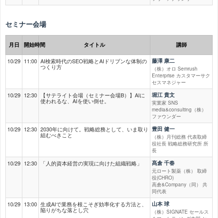
セミナー会場
月日
開始時間
タイトル
講師
10/29
11:00
AI検索時代のSEO戦略とAIドリブンな体制の
藤澤 康二
つくり方
（株）オロ Semrush
Enterprise カスタマーサク
セスマネジャー
10/29
12:30
【サテライト会場（セミナー会場B）】AIに
堀江 貴文
使われるな、AIを使い倒せ。
実業家 SNS
media&consulting（株）
ファウンダー
10/29
12:30
2030年に向けて。戦略総務として、いま取り
豊田 健一
組むべきこと
（株）月刊総務 代表取締
役社長 戦略総務研究所 所
長
10/29
12:30
「人的資本経営の実現に向けた組織戦略」
髙倉 千春
元ロート製薬（株） 取締
役(CHRO)
高倉&Company（同） 共
同代表
10/29
13:00
生成AIで業務を根こそぎ効率化する方法と、
山本 球
陥りがちな落とし穴
（株）SIGNATE セールス