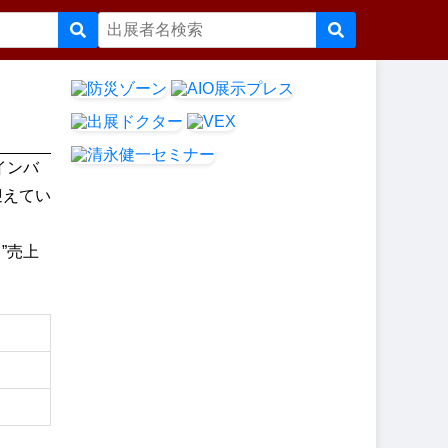
インバ
迎えてい
”売上