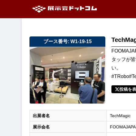
TechMag
ブース番号: W1-19-15
FOOMAJ
タッフが皆
い。
#TRobo#T
投稿を
出展者名
TechMagic
展示会名
FOOMAJAPA