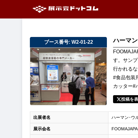
ハーマン
ブース番号: W2-01-22
FOOMA
す。サンプ
行かれるな
#食品包装
カッター#ハ
投稿を
出展者名
ハーマン･ウ
展示会名
FOOMAJAPA